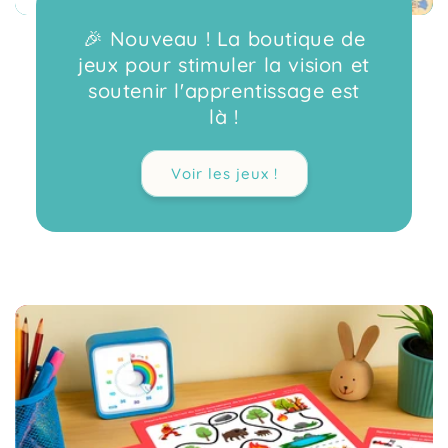
🎉 Nouveau ! La boutique de
jeux pour stimuler la vision et
soutenir l'apprentissage est
là !
Voir les jeux !