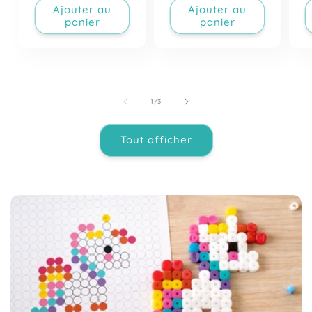
Ajouter au
Ajouter au
panier
panier
de
1
/
3
Tout afficher