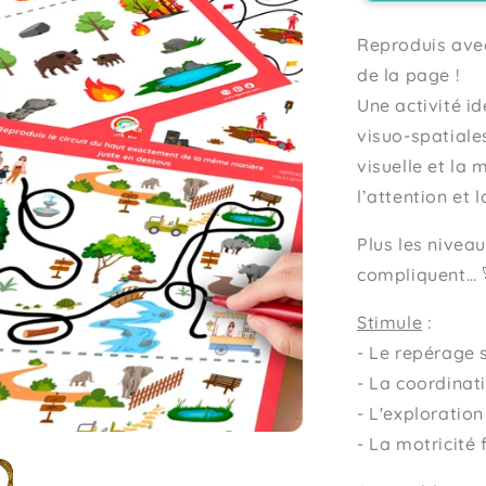
Reproduis avec
de la page !
Une activité i
visuo-spatiales
visuelle et la 
l’attention et 
Plus les nivea
compliquent…
Stimule
:
- Le repérage 
- La coordinat
- L'exploration
-
La motricité 