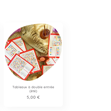
Tableaux à double entrée
(été)
Prix
5,00 €
habituel