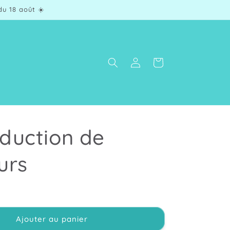
u 18 août ☀️
Connexion
Panier
duction de
urs
Ajouter au panier