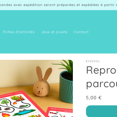
andes avec expédition seront préparées et expédiées à partir d
Fiches d'activités
Jeux et jouets
Contact
EYSCOOL
Repro
parco
Prix
5,00 €
habituel