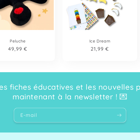
Peluche
Ice Dream
Prix
49,99 €
Prix
21,99 €
habituel
habituel
s fiches éducatives et les nouvelles 
maintenant à la newsletter ! 💌
E-mail