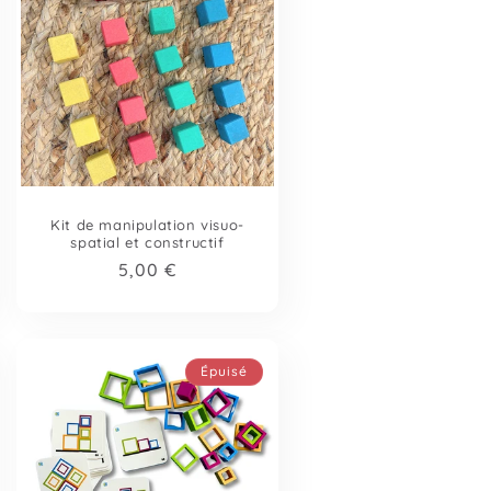
Kit de manipulation visuo-
spatial et constructif
Prix
5,00 €
habituel
Épuisé