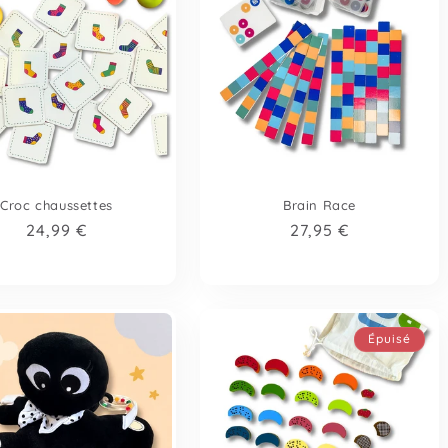
Croc chaussettes
Brain Race
Prix
24,99 €
Prix
27,95 €
habituel
habituel
Épuisé