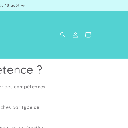
u 18 août ☀️
Panier
Connexion
étence ?
ler des
compétences
 fiches par
type de
ssources en fonction