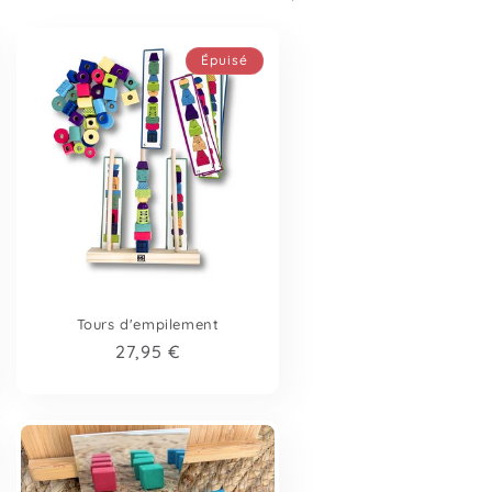
Épuisé
Tours d'empilement
Prix
27,95 €
habituel