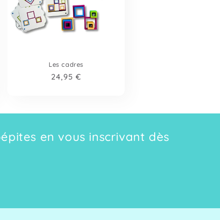
Les cadres
Prix
24,95 €
habituel
pépites en vous inscrivant dès