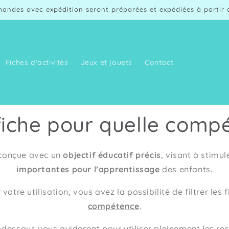
andes avec expédition seront préparées et expédiées à partir d
Fiches d'activités
Jeux et jouets
Contact
fiche pour quelle comp
 conçue avec un
objectif éducatif précis
, visant à stimu
importantes pour l’apprentissage
des enfants.
 votre utilisation, vous avez la possibilité de filtrer les
compétence
.
-dessous vous guideront pour utiliser pleinement les re