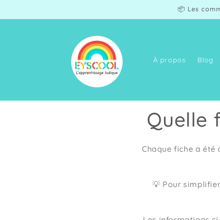
et
📦 Les comm
passer
au
contenu
À propos
Blog
Quelle 
Chaque fiche a été
💡 Pour simplifier
Les informations ci