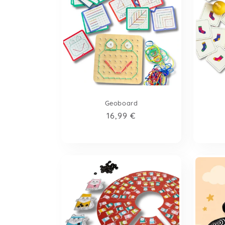
Geoboard
Prix
16,99 €
habituel