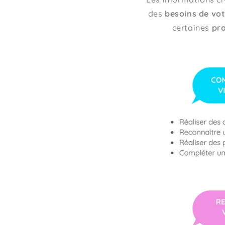
des
besoins de vo
certaines
pr