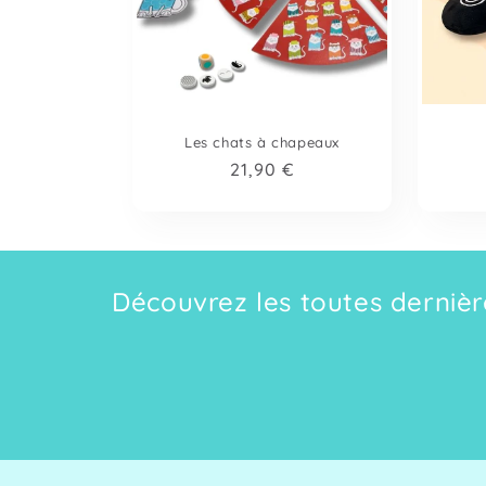
Les chats à chapeaux
Prix
21,90 €
habituel
Découvrez les toutes dernière